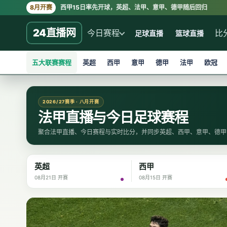
8月开赛
西甲15日率先开球，英超、法甲、意甲、德甲随后回归
24直播网
今日赛程
比
足球直播
篮球直播
五大联赛赛程
英超
西甲
意甲
德甲
法甲
欧冠
2026/27赛季 · 八月开赛
法甲直播与今日足球赛程
聚合法甲直播、今日赛程与实时比分，并同步英超、西甲、意甲、德甲
英超
西甲
08月21日 开赛
08月15日 开赛