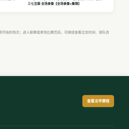
三七互娱 全场录像【全场录像+集锦】
将开始的场次；进入联赛或单场比赛页后，可继续查看北京时间、球队资
查看法甲赛程