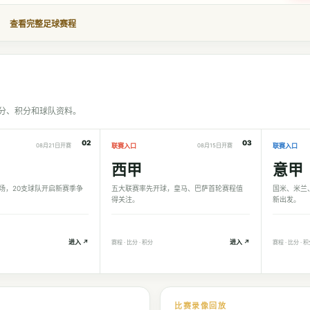
查看完整足球赛程
分、积分和球队资料。
02
03
联赛入口
联赛入口
08月21日开赛
08月15日开赛
西甲
意甲
场，20支球队开启新赛季争
五大联赛率先开球，皇马、巴萨首轮赛程值
国米、米兰
得关注。
新出发。
进入
进入
赛程 · 比分 · 积分
赛程 · 比分 · 
比赛录像回放