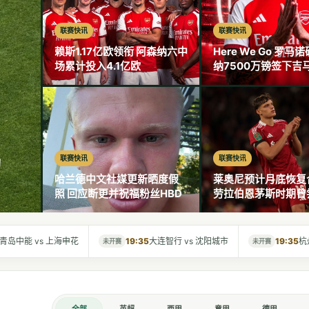
联赛快讯
联赛快讯
赖斯1.17亿欧领衔 阿森纳六中
Here We Go 罗
场累计投入4.1亿欧
纳7500万镑签下吉
动
联赛快讯
联赛快讯
哈兰德中文社媒更新晒度假
莱奥尼预计月底恢复
照 回应断更并祝福粉丝HBD
劳拉伯恩茅斯时期曾
下他
青岛中能 vs 上海申花
19:35
大连智行 vs 沈阳城市
19:35
杭
未开赛
未开赛
全部
英超
西甲
意甲
德甲