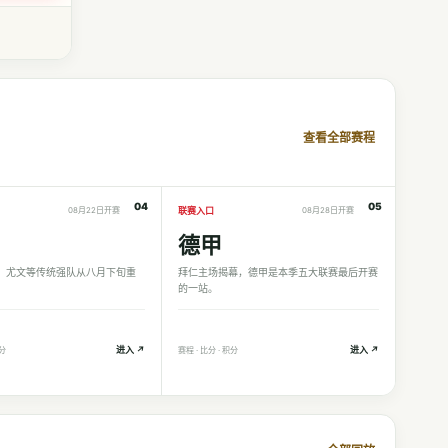
查看全部赛程
04
05
联赛入口
08月22日开赛
08月28日开赛
德甲
、尤文等传统强队从八月下旬重
拜仁主场揭幕，德甲是本季五大联赛最后开赛
的一站。
进入
进入
积分
赛程 · 比分 · 积分