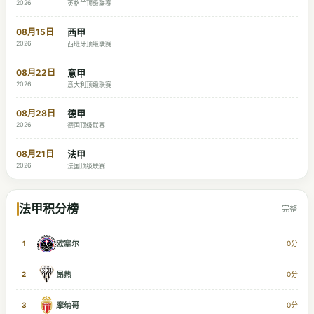
2026
英格兰顶级联赛
西甲
08月15日
2026
西班牙顶级联赛
意甲
08月22日
2026
意大利顶级联赛
德甲
08月28日
2026
德国顶级联赛
法甲
08月21日
2026
法国顶级联赛
法甲积分榜
完整
欧塞尔
1
0分
昂热
2
0分
摩纳哥
3
0分