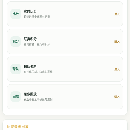
实时比分
进入
跟进进行中比赛与结果
联赛积分
进入
查询排名、胜负和积分
球队资料
进入
查找俱乐部、阵容与赛程
录像回放
进入
赛后补看全场录像与集锦
比赛录像回放