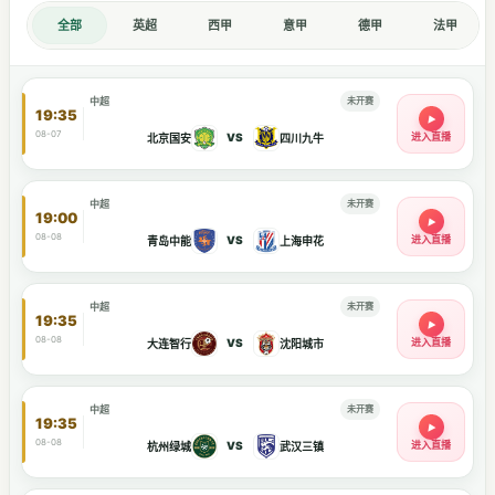
全部
英超
西甲
意甲
德甲
法甲
中超
未开赛
19:35
08-07
VS
进入直播
北京国安
四川九牛
中超
未开赛
19:00
08-08
VS
进入直播
青岛中能
上海申花
中超
未开赛
19:35
08-08
VS
进入直播
大连智行
沈阳城市
中超
未开赛
19:35
08-08
VS
进入直播
杭州绿城
武汉三镇